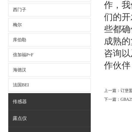
作，我
西门子
们的开
梅尔
些都确
成熟的
库伯勒
咨询以
倍加福P+F
作伙伴
海德汉
法国BEI
上一篇：
订堡盟
下一篇：
GBA
传感器
露点仪