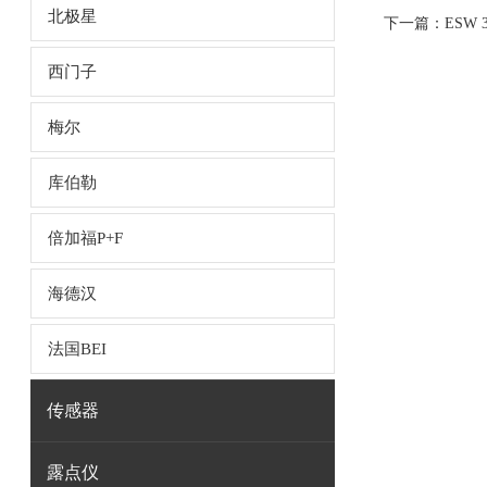
北极星
下一篇：
ESW 3
西门子
梅尔
库伯勒
倍加福P+F
海德汉
法国BEI
传感器
露点仪