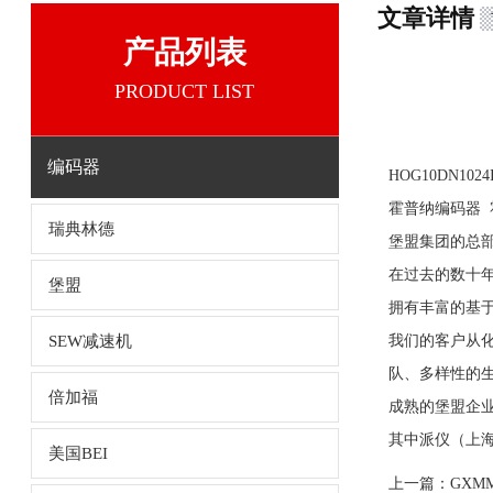
文章详情
产品列表
PRODUCT LIST
编码器
HOG10DN102
霍普纳编码器 霍伯
瑞典林德
堡盟集团的总部位
在过去的数十
堡盟
拥有丰富的基
SEW减速机
我们的客户从
队、多样性的
倍加福
成熟的堡盟企
其中派仪（上
美国BEI
上一篇：
GXM