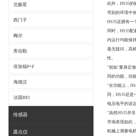
此外，HS35
北极星
苛刻的环境中依
西门子
HS35还拥有
同时，HS35
梅尔
内运行均能保
毫无疑问，高精
库伯勒
性。
倍加福P+F
“就如‘量身定
同的功能，但能
海德汉
“在功能上，H
同，HS35还
法国BEI
电压电平的设定
“虽然HS35
传感器
市场表现如此
机械上测量电机
露点仪