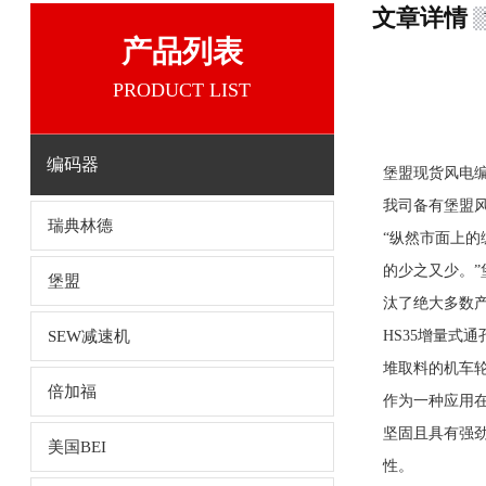
文章详情
产品列表
PRODUCT LIST
编码器
堡盟现货风电编码
我司备有堡盟
瑞典林德
“纵然市面上的
的少之又少。”
堡盟
汰了绝大多数
SEW减速机
HS35增量式
堆取料的机车
倍加福
作为一种应用
坚固且具有强劲
美国BEI
性。