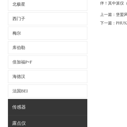
伴！其中派仪
北极星
上一篇：
堡盟风
西门子
下一篇：
PHU9
梅尔
库伯勒
倍加福P+F
海德汉
法国BEI
传感器
露点仪