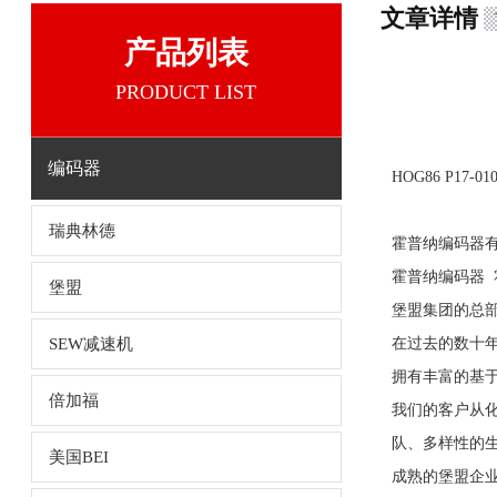
文章详情
产品列表
PRODUCT LIST
编码器
HOG86 P17
瑞典林德
霍普纳编码器有：霍普
霍普纳编码器 霍伯
堡盟
堡盟集团的总部位
SEW减速机
在过去的数十
拥有丰富的基
倍加福
我们的客户从
队、多样性的
美国BEI
成熟的堡盟企